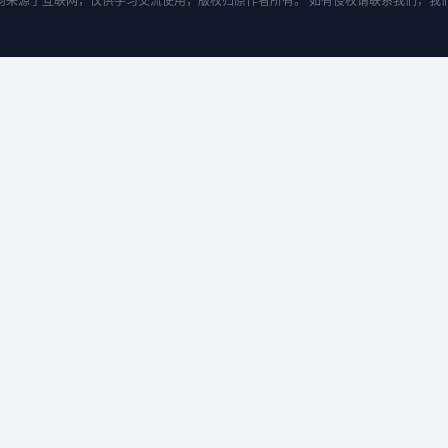
均来源于互联网，仅供学习交流使用，版权归原作者所有。 如有侵权请联系我们，我们